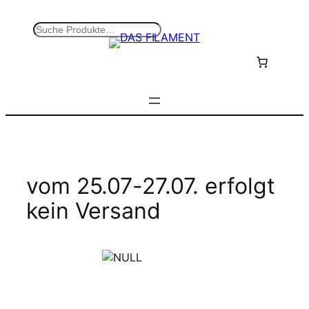
Zum
Inhalt
S
springen
u
c
h
e
n
vom 25.07-27.07. erfolgt
kein Versand