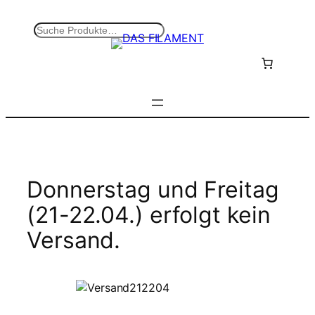
Zum
Inhalt
S
springen
u
c
h
e
n
Donnerstag und Freitag
(21-22.04.) erfolgt kein
Versand.