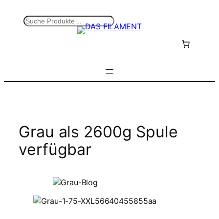
Zum
Inhalt
S
springen
u
c
h
e
n
Grau als 2600g Spule
verfügbar