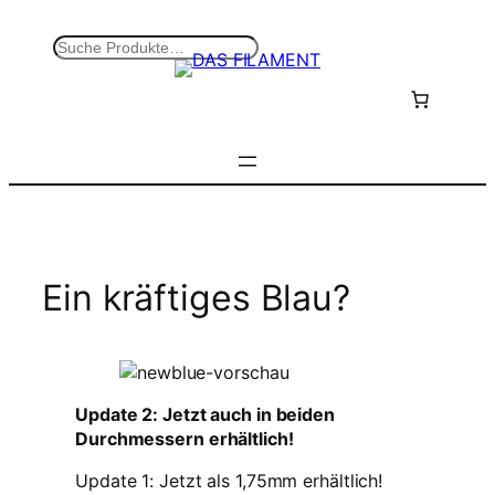
Zum
Inhalt
S
springen
u
c
h
e
n
Ein kräftiges Blau?
Update 2: Jetzt auch in beiden
Durchmessern erhältlich!
Update 1: Jetzt als 1,75mm erhältlich!