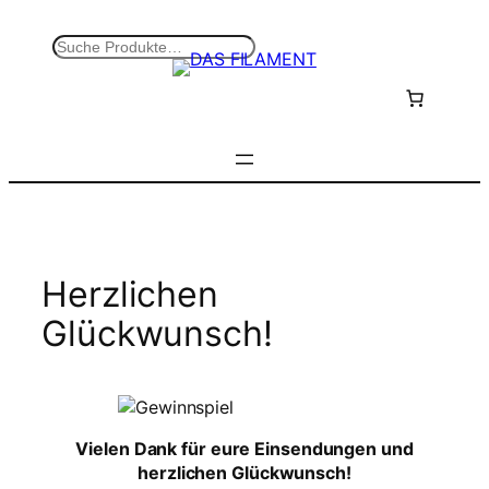
Zum
Inhalt
S
springen
u
c
h
e
n
Herzlichen
Glückwunsch!
Vielen Dank für eure Einsendungen und
herzlichen Glückwunsch!