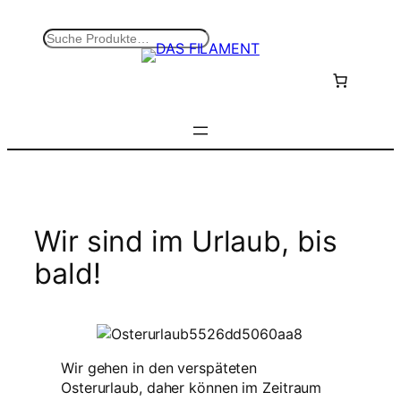
Zum
Inhalt
S
springen
u
c
h
e
n
Wir sind im Urlaub, bis
bald!
Wir gehen in den verspäteten
Osterurlaub, daher können im Zeitraum