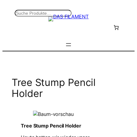
Zum
Inhalt
S
springen
u
c
h
e
n
Tree Stump Pencil
Holder
Tree Stump Pencil Holder