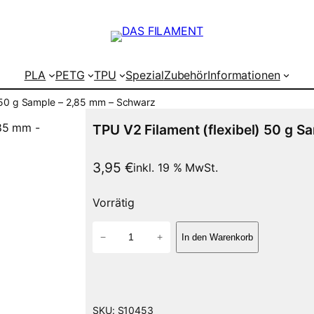
PLA
PETG
TPU
Spezial
Zubehör
Informationen
) 50 g Sample – 2,85 mm – Schwarz
TPU V2 Filament (flexibel) 50 g 
3,95
€
inkl. 19 % MwSt.
Vorrätig
T
−
+
In den Warenkorb
P
U
V
2
F
SKU:
S10453