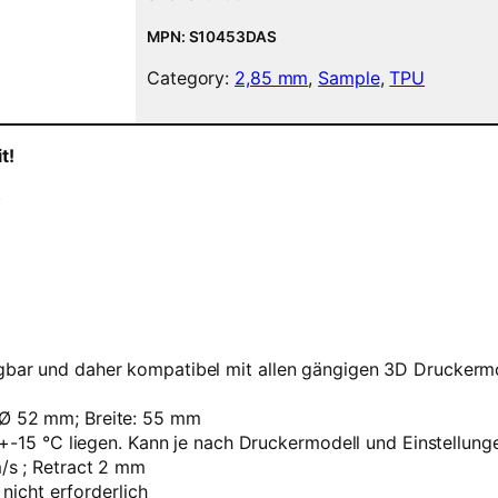
i
l
MPN: S10453DAS
a
Category:
2,85 mm
, 
Sample
, 
TPU
m
e
n
t!
t
(
)
f
l
e
x
i
b
e
bar und daher kompatibel mit allen gängigen 3D Druckerm
l
)
Ø 52 mm; Breite: 55 mm
5
+-15 °C liegen. Kann je nach Druckermodell und Einstellunge
0
/s ; Retract 2 mm
g
nicht erforderlich