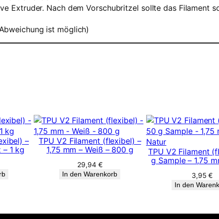
S
ve Extruder. Nach dem Vorschubritzel sollte das Filament s
a
m
 Abweichung ist möglich)
p
l
e
–
2
,
8
5
m
m
xibel) –
TPU V2 Filament (flexibel) –
–
 – 1 kg
1,75 mm – Weiß – 800 g
TPU V2 Filament (fl
S
g Sample – 1,75 m
c
29,94
€
h
rb
In den Warenkorb
3,95
€
w
In den Waren
a
r
z