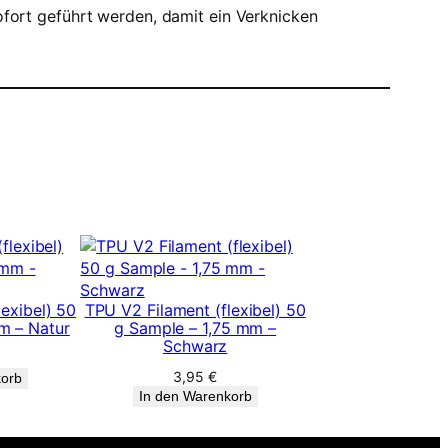
ofort geführt werden, damit ein Verknicken
exibel) 50
TPU V2 Filament (flexibel) 50
m – Natur
g Sample – 1,75 mm –
Schwarz
3,95
€
korb
In den Warenkorb