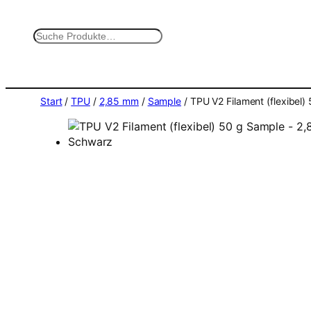
Zum
Inhalt
S
springen
u
c
h
e
Start
/
TPU
/
2,85 mm
/
Sample
/ TPU V2 Filament (flexibel
n