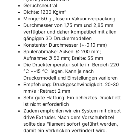
b
Geruchsneutral
e
Dichte: 1230 Kg/m³
l
Menge: 50 g , lose in Vakuumverpackung
)
Durchmesser von 1,75 mm und 2,85 mm
5
verfügbar und daher kompatibel mit allen
0
gängigen 3D Druckermodellen
g
Konstanter Durchmesser (+-0,10 mm)
S
Spulenabmaße: Außen: Ø 200 mm;
a
Aufnahme: Ø 52 mm; Breite: 55 mm
m
Die Drucktemperatur sollte im Bereich 220
p
°C +-15 °C liegen. Kann je nach
l
Druckermodell und Einstellungen variieren
e
Empfehlung: Druckgeschwindigkeit: 20-30
–
mm/s ; Retract 2 mm
1
Sehr gute Haftung. Ein beheiztes Druckbett
,
ist nicht erforderlich
7
Zudem empfehlen wir ein System mit direct
5
drive Extruder. Nach dem Vorschubritzel
m
sollte das Filament sofort geführt werden,
m
damit ein Verknicken verhindert wird.
–