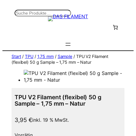
Zum
Inhalt
S
springen
u
c
h
e
n
Start
/
TPU
/
1,75 mm
/
Sample
/ TPU V2 Filament
(flexibel) 50 g Sample – 1,75 mm – Natur
TPU V2 Filament (flexibel) 50 g
Sample – 1,75 mm – Natur
3,95
€
inkl. 19 % MwSt.
Vorrätig