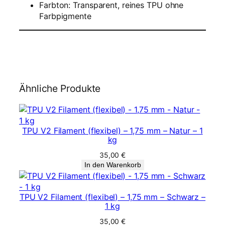
Farbton: Transparent, reines TPU ohne
N
Farbpigmente
a
t
u
r
M
e
n
Ähnliche Produkte
g
e
TPU V2 Filament (flexibel) – 1,75 mm – Natur – 1
kg
35,00
€
In den Warenkorb
TPU V2 Filament (flexibel) – 1,75 mm – Schwarz –
1 kg
35,00
€