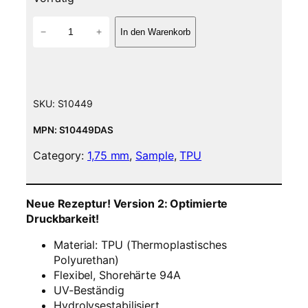
T
−
+
In den Warenkorb
P
U
V
2
F
SKU:
S10449
i
l
MPN: S10449DAS
a
Category:
1,75 mm
, 
Sample
, 
TPU
m
e
n
Neue Rezeptur! Version 2: Optimierte
t
Druckbarkeit!
(
f
Material: TPU (Thermoplastisches
l
Polyurethan)
e
Flexibel, Shorehärte 94A
x
UV-Beständig
i
Hydrolysestabilisiert