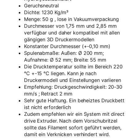
b
Geruchsneutral
e
Dichte: 1230 Kg/m³
l
Menge: 50 g , lose in Vakuumverpackung
)
Durchmesser von 1,75 mm und 2,85 mm
5
verfügbar und daher kompatibel mit allen
0
gängigen 3D Druckermodellen
g
Konstanter Durchmesser (+-0,10 mm)
S
Spulenabmaße: Außen: Ø 200 mm;
a
Aufnahme: Ø 52 mm; Breite: 55 mm
m
Die Drucktemperatur sollte im Bereich 220
p
°C +-15 °C liegen. Kann je nach
l
Druckermodell und Einstellungen variieren
e
Empfehlung: Druckgeschwindigkeit: 20-30
–
mm/s ; Retract 2 mm
1
Sehr gute Haftung. Ein beheiztes Druckbett
,
ist nicht erforderlich
7
Zudem empfehlen wir ein System mit direct
5
drive Extruder. Nach dem Vorschubritzel
m
sollte das Filament sofort geführt werden,
m
damit ein Verknicken verhindert wird.
–