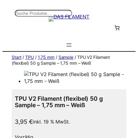
Zum
Inhalt
S
springen
u
c
h
e
n
Start
/
TPU
/
1,75 mm
/
Sample
/ TPU V2 Filament
(flexibel) 50 g Sample – 1,75 mm – Weiß
TPU V2 Filament (flexibel) 50 g
Sample – 1,75 mm – Weiß
3,95
€
inkl. 19 % MwSt.
Vorrätig