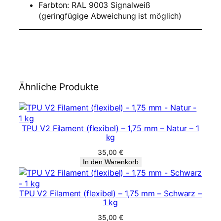
Farbton: RAL 9003 Signalweiß
W
(geringfügige Abweichung ist möglich)
e
i
ß
M
e
n
g
Ähnliche Produkte
e
TPU V2 Filament (flexibel) – 1,75 mm – Natur – 1
kg
35,00
€
In den Warenkorb
TPU V2 Filament (flexibel) – 1,75 mm – Schwarz –
1 kg
35,00
€