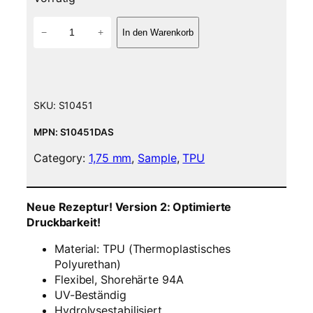
T
−
+
In den Warenkorb
P
U
V
2
F
SKU:
S10451
i
l
MPN: S10451DAS
a
Category:
1,75 mm
, 
Sample
, 
TPU
m
e
n
Neue Rezeptur! Version 2: Optimierte
t
Druckbarkeit!
(
f
Material: TPU (Thermoplastisches
l
Polyurethan)
e
Flexibel, Shorehärte 94A
x
UV-Beständig
i
Hydrolysestabilisiert