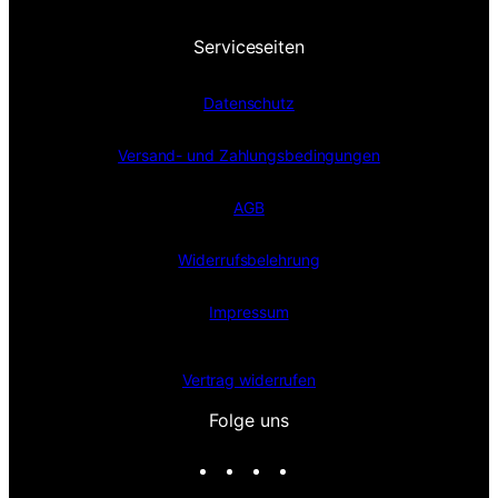
Serviceseiten
Datenschutz
Versand- und Zahlungsbedingungen
AGB
Widerrufsbelehrung
Impressum
Vertrag widerrufen
Folge uns
I
F
X
T
n
a
i