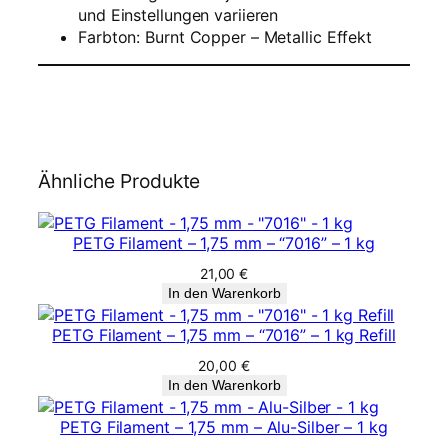
und Einstellungen variieren
B
Farbton: Burnt Copper – Metallic Effekt
u
r
n
t
C
o
p
Ähnliche Produkte
p
e
r
PETG Filament – 1,75 mm – “7016” – 1 kg
M
21,00
€
e
In den Warenkorb
n
g
PETG Filament – 1,75 mm – “7016” – 1 kg Refill
e
20,00
€
In den Warenkorb
PETG Filament – 1,75 mm – Alu-Silber – 1 kg