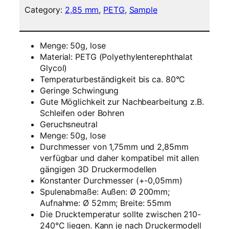
m
Category:
2,85 mm
, 
PETG
, 
Sample
e
n
t
Menge: 50g, lose
5
Material: PETG (Polyethylenterephthalat
0
Glycol)
g
Temperaturbeständigkeit bis ca. 80°C
S
Geringe Schwingung
a
Gute Möglichkeit zur Nachbearbeitung z.B.
m
Schleifen oder Bohren
p
Geruchsneutral
l
Menge:
50g, lose
e
Durchmesser von 1,75mm und 2,85mm
–
verfügbar und daher kompatibel mit allen
2
gängigen 3D Druckermodellen
,
Konstanter Durchmesser (+-0,05mm)
8
Spulenabmaße: Außen: Ø 200mm;
5
Aufnahme: Ø 52mm; Breite: 55mm
m
Die Drucktemperatur sollte zwischen 210-
m
240°C liegen. Kann je nach Druckermodell
–