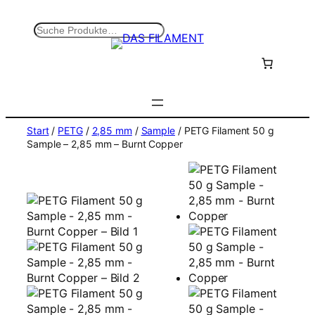
Zum
Inhalt
S
springen
u
c
h
e
n
Start
/
PETG
/
2,85 mm
/
Sample
/ PETG Filament 50 g
Sample – 2,85 mm – Burnt Copper