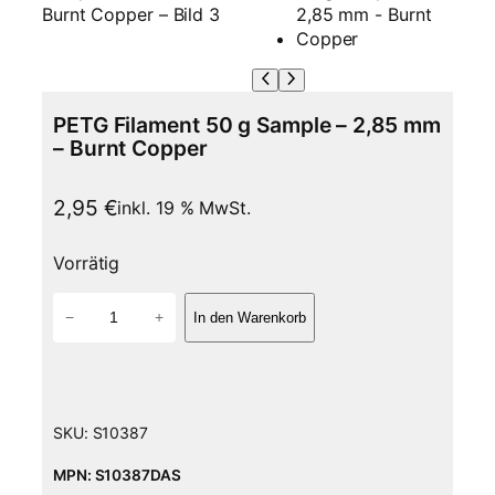
PETG Filament 50 g Sample – 2,85 mm
– Burnt Copper
2,95
€
inkl. 19 % MwSt.
Vorrätig
P
−
+
In den Warenkorb
E
T
G
F
i
SKU:
S10387
l
a
MPN: S10387DAS