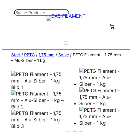
Zum
Inhalt
S
springen
u
c
h
e
n
Start
/
PETG
/
1,75 mm
/
Spule
/ PETG Filament – 1,75 mm
– Alu-Silber – 1 kg