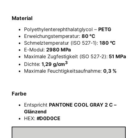
t
–
1
Material
,
7
Polyethylenterephthalatglycol –
PETG
5
Erweichungstemperatur:
80 °C
m
Schmelztemperatur (ISO 527-1):
180 °C
m
E-Modul:
2980 MPa
–
Maximale Zugfestigkeit (ISO 527-2):
51 MPa
A
3
Dichte:
1,29 g/cm
l
Maximale Feuchtigkeitsaufnahme:
0,3 %
u
-
S
Farbe
i
l
Entspricht
PANTONE COOL GRAY 2 C –
b
Glänzend
e
HEX:
#D0D0CE
r
–
1