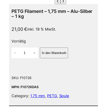
PETG Filament – 1,75 mm – Alu-Silber
– 1 kg
21,00
€
inkl. 19 % MwSt.
Vorrätig
P
−
+
In den Warenkorb
E
T
G
F
i
SKU:
F10726
l
a
MPN: F10726DAS
m
Category:
1,75 mm
, 
PETG
, 
Spule
e
n