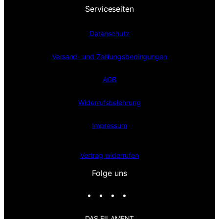
Serviceseiten
Datenschutz
Versand- und Zahlungsbedingungen
AGB
Widerrufsbelehrung
Impressum
Vertrag widerrufen
Folge uns
I
F
X
T
n
a
i
s
c
k
DAS FILAMENT
t
e
T