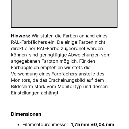
k
g
M
e
n
Hinweis:
Wir stufen die Farben anhand eines
g
RAL-Farbfächers ein. Da einige Farben nicht
e
direkt einer RAL-Farbe zugeordnet werden
können, sind geringfügige Abweichungen vom
angegebenen Farbton möglich. Für den
Farbabgleich empfehlen wir stets die
Verwendung eines Farbfächers anstelle des
Monitors, da das Erscheinungsbild auf dem
Bildschirm stark vom Monitortyp und dessen
Einstellungen abhängt.
Dimensionen
Filamentdurchmesser:
1,75 mm ±0,04 mm