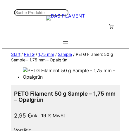
Zum
Inhalt
S
springen
u
c
h
e
n
Start
/
PETG
/
1,75 mm
/
Sample
/ PETG Filament 50 g
Sample – 1,75 mm – Opalgrün
PETG Filament 50 g Sample – 1,75 mm
– Opalgrün
2,95
€
inkl. 19 % MwSt.
Vorrätig