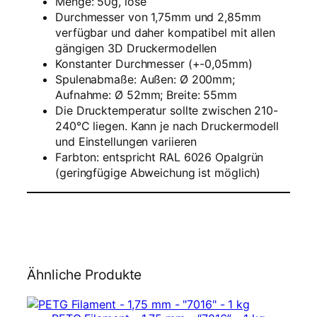
Menge:
50g, lose
l
Durchmesser von 1,75mm und 2,85mm
e
verfügbar und daher kompatibel mit allen
–
gängigen 3D Druckermodellen
1
Konstanter Durchmesser (+-0,05mm)
,
Spulenabmaße: Außen: Ø 200mm;
7
Aufnahme: Ø 52mm; Breite: 55mm
5
Die Drucktemperatur sollte zwischen 210-
m
240°C liegen. Kann je nach Druckermodell
m
und Einstellungen variieren
–
Farbton:
entspricht
RAL 6026 Opalgrün
O
(geringfügige Abweichung ist möglich)
p
a
l
g
r
ü
n
Ähnliche Produkte
M
e
n