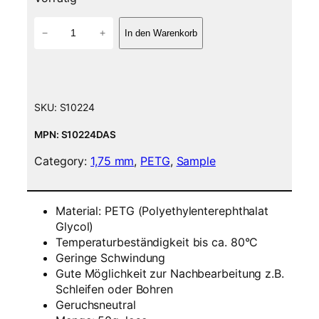
P
−
+
In den Warenkorb
E
T
G
F
i
SKU:
S10224
l
a
MPN: S10224DAS
m
Category:
1,75 mm
, 
PETG
, 
Sample
e
n
t
Material: PETG (Polyethylenterephthalat
5
Glycol)
0
Temperaturbeständigkeit bis ca. 80°C
g
Geringe Schwindung
S
Gute Möglichkeit zur Nachbearbeitung z.B.
a
Schleifen oder Bohren
m
Geruchsneutral
p