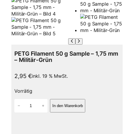
PETG Filament 50 g Sample – 1,75 mm
– Militär-Grün
2,95
€
inkl. 19 % MwSt.
Vorrätig
P
−
+
In den Warenkorb
E
T
G
F