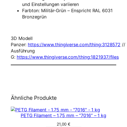
und Einstellungen variieren
m
Farbton: Militär-Grün – Enspricht RAL 6031
m
Bronzegrün
–
M
i
l
3D Modell
i
Panzer:
https://www.thingiverse.com/thing:3128572
//
t
Ausführung
ä
G:
https://www.thingiverse.com/thing:1821937/files
r
-
G
r
ü
n
Ähnliche Produkte
M
e
n
PETG Filament – 1,75 mm – “7016” – 1 kg
g
e
21,00
€