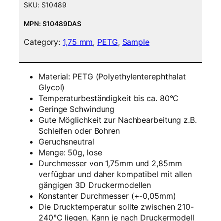
i
SKU:
S10489
l
a
MPN: S10489DAS
m
Category:
1,75 mm
, 
PETG
, 
Sample
e
n
t
Material: PETG (Polyethylenterephthalat
5
Glycol)
0
Temperaturbeständigkeit bis ca. 80°C
g
Geringe Schwindung
S
Gute Möglichkeit zur Nachbearbeitung z.B.
a
Schleifen oder Bohren
m
Geruchsneutral
p
Menge: 50g, lose
l
Durchmesser von 1,75mm und 2,85mm
e
verfügbar und daher kompatibel mit allen
–
gängigen 3D Druckermodellen
1
Konstanter Durchmesser (+-0,05mm)
,
Die Drucktemperatur sollte zwischen 210-
7
240°C liegen. Kann je nach Druckermodell
5