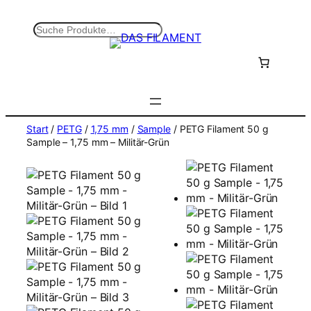
Zum
Inhalt
S
springen
u
c
h
e
n
Start
/
PETG
/
1,75 mm
/
Sample
/ PETG Filament 50 g
Sample – 1,75 mm – Militär-Grün