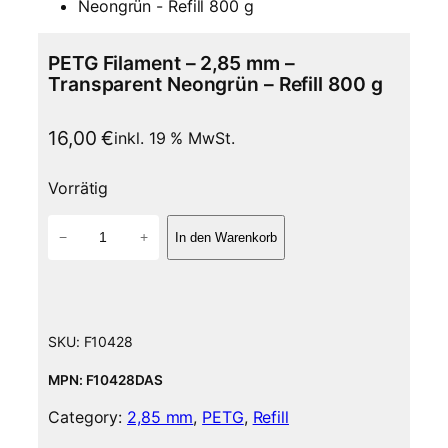
PETG Filament – 2,85 mm –
Transparent Neongrün – Refill 800 g
16,00
€
inkl. 19 % MwSt.
Vorrätig
P
−
+
In den Warenkorb
E
T
G
F
i
SKU:
F10428
l
a
MPN: F10428DAS
m
Category:
2,85 mm
, 
PETG
, 
Refill
e
n