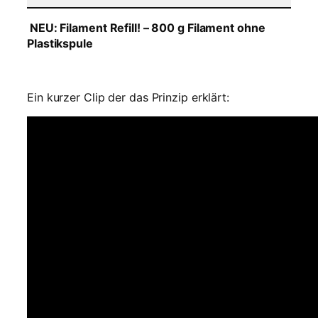
t
NEU: Filament Refill! – 800 g Filament ohne
–
Plastikspule
2
,
8
5
Ein kurzer Clip der das Prinzip erklärt:
m
m
–
T
r
a
n
s
p
a
r
e
n
t