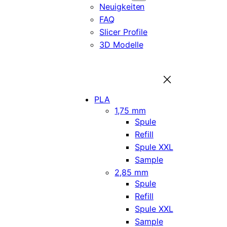
Neuigkeiten
FAQ
Slicer Profile
3D Modelle
PLA
1,75 mm
Spule
Refill
Spule XXL
Sample
2,85 mm
Spule
Refill
Spule XXL
Sample