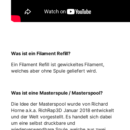
N
e
o
n
g
r
ü
n
Was ist ein Filament Refill?
–
R
Ein Filament Refill ist gewickeltes Filament,
e
welches aber ohne Spule geliefert wird.
f
i
l
l
Was ist eine Masterspule / Masterspool?
8
Die Idee der Masterspool wurde von Richard
0
Horne a.k.a. RichRap3D Januar 2018 entwickelt
0
und der Welt vorgestellt. Es handelt sich dabei
g
um eine selbst druckbare und
M
wiederverwendbare Spule, welche aus zwei