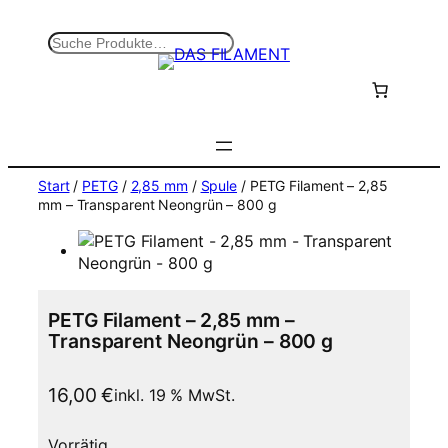
Zum
Inhalt
S
springen
u
c
h
e
n
Start
/
PETG
/
2,85 mm
/
Spule
/ PETG Filament – 2,85
mm – Transparent Neongrün – 800 g
PETG Filament – 2,85 mm –
Transparent Neongrün – 800 g
16,00
€
inkl. 19 % MwSt.
Vorrätig