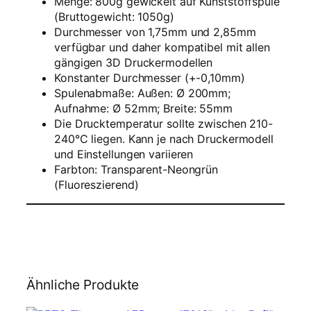
Menge: 800g gewickelt auf Kunststoffspule
–
(Bruttogewicht: 1050g)
T
Durchmesser von 1,75mm und 2,85mm
r
verfügbar und daher kompatibel mit allen
a
gängigen 3D Druckermodellen
n
Konstanter Durchmesser (+-0,10mm)
s
Spulenabmaße: Außen: Ø 200mm;
p
Aufnahme: Ø 52mm; Breite: 55mm
a
Die Drucktemperatur sollte zwischen 210-
r
240°C liegen. Kann je nach Druckermodell
e
und Einstellungen variieren
n
Farbton: Transparent-Neongrün
t
(Fluoreszierend)
N
e
o
n
g
r
ü
Ähnliche Produkte
n
–