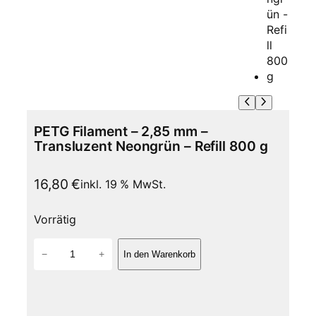
PETG Filament – 2,85 mm –
Transluzent Neongrün – Refill 800 g
16,80
€
inkl. 19 % MwSt.
Vorrätig
P
−
+
In den Warenkorb
E
T
G
F