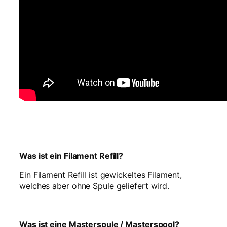
l
u
z
e
n
t
N
e
o
n
g
r
ü
n
Was ist ein Filament Refill?
–
R
Ein Filament Refill ist gewickeltes Filament,
e
welches aber ohne Spule geliefert wird.
f
i
l
l
Was ist eine Masterspule / Masterspool?