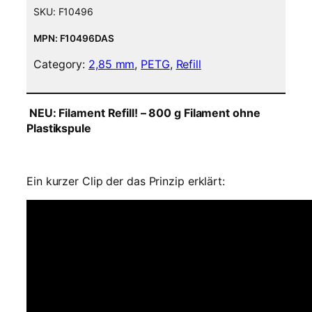
i
SKU:
F10496
l
a
MPN: F10496DAS
m
Category:
2,85 mm
, 
PETG
, 
Refill
e
n
t
NEU: Filament Refill! – 800 g Filament ohne
–
Plastikspule
2
,
8
5
Ein kurzer Clip der das Prinzip erklärt:
m
m
–
T
r
a
n
s