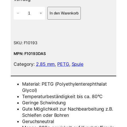
P
−
+
In den Warenkorb
E
T
G
F
i
SKU:
F10193
l
a
MPN: F10193DAS
m
Category:
2,85 mm
, 
PETG
, 
Spule
e
n
t
Material: PETG (Polyethylenterephthalat
–
Glycol)
2
Temperaturbeständigkeit bis ca. 80°C
,
Geringe Schwindung
8
Gute Möglichkeit zur Nachbearbeitung z.B.
5
Schleifen oder Bohren
m
Geruchsneutral
m