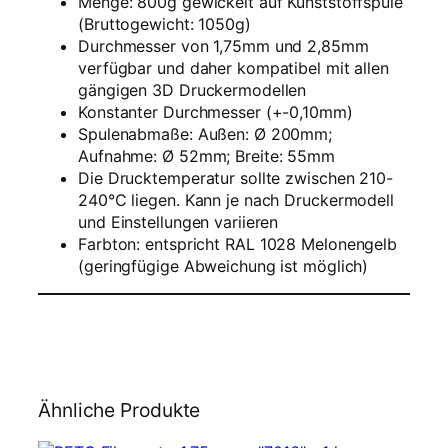
Menge: 800g gewickelt auf Kunststoffspule
–
(Bruttogewicht: 1050g)
M
Durchmesser von 1,75mm und 2,85mm
e
verfügbar und daher kompatibel mit allen
l
gängigen 3D Druckermodellen
o
Konstanter Durchmesser (+-0,10mm)
n
Spulenabmaße: Außen: Ø 200mm;
e
Aufnahme: Ø 52mm; Breite: 55mm
n
Die Drucktemperatur sollte zwischen 210-
g
240°C liegen. Kann je nach Druckermodell
e
und Einstellungen variieren
l
Farbton:
entspricht RAL 1028 Melonengelb
b
(geringfügige Abweichung ist möglich)
–
8
0
0
g
M
e
Ähnliche Produkte
n
g