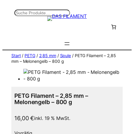
Zum
Inhalt
S
springen
u
c
h
e
n
Start
/
PETG
/
2,85 mm
/
Spule
/ PETG Filament – 2,85
mm – Melonengelb – 800 g
PETG Filament – 2,85 mm –
Melonengelb – 800 g
16,00
€
inkl. 19 % MwSt.
Vorrätig