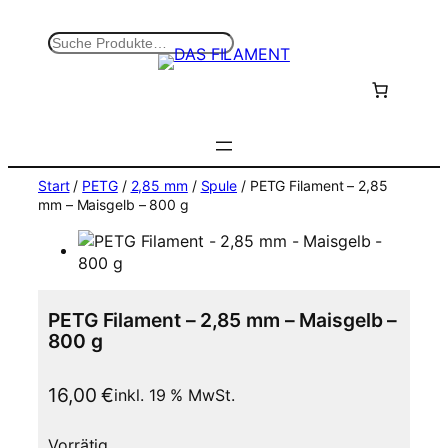
Zum
Inhalt
S
springen
u
c
h
e
n
Start
/
PETG
/
2,85 mm
/
Spule
/ PETG Filament – 2,85
mm – Maisgelb – 800 g
PETG Filament – 2,85 mm – Maisgelb –
800 g
16,00
€
inkl. 19 % MwSt.
Vorrätig