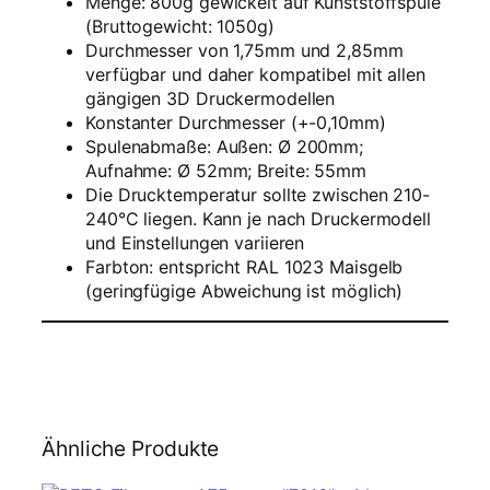
Menge: 800g gewickelt auf Kunststoffspule
–
(Bruttogewicht: 1050g)
M
Durchmesser von 1,75mm und 2,85mm
a
verfügbar und daher kompatibel mit allen
i
gängigen 3D Druckermodellen
s
Konstanter Durchmesser (+-0,10mm)
g
Spulenabmaße: Außen: Ø 200mm;
e
Aufnahme: Ø 52mm; Breite: 55mm
l
Die Drucktemperatur sollte zwischen 210-
b
240°C liegen. Kann je nach Druckermodell
–
und Einstellungen variieren
8
Farbton:
entspricht RAL 1023 Maisgelb
0
(geringfügige Abweichung ist möglich)
0
g
M
e
n
g
e
Ähnliche Produkte