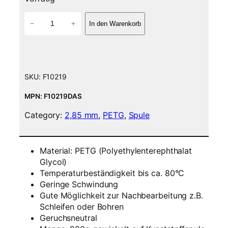
P
−
+
In den Warenkorb
E
T
G
F
i
SKU:
F10219
l
a
MPN: F10219DAS
m
Category:
2,85 mm
, 
PETG
, 
Spule
e
n
t
Material: PETG (Polyethylenterephthalat
–
Glycol)
2
Temperaturbeständigkeit bis ca. 80°C
,
Geringe Schwindung
8
Gute Möglichkeit zur Nachbearbeitung z.B.
5
Schleifen oder Bohren
m
Geruchsneutral
m