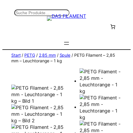
Zum
Inhalt
S
springen
u
c
h
e
n
Start
/
PETG
/
2,85 mm
/
Spule
/ PETG Filament – 2,85
mm – Leuchtorange – 1 kg