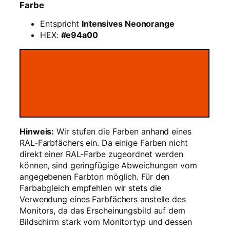
Farbe
t
o
Entspricht
Intensives Neonorange
r
HEX:
#e94a00
a
n
g
e
–
1
k
g
Hinweis:
Wir stufen die Farben anhand eines
M
RAL-Farbfächers ein. Da einige Farben nicht
e
direkt einer RAL-Farbe zugeordnet werden
n
können, sind geringfügige Abweichungen vom
g
angegebenen Farbton möglich. Für den
e
Farbabgleich empfehlen wir stets die
Verwendung eines Farbfächers anstelle des
Monitors, da das Erscheinungsbild auf dem
Bildschirm stark vom Monitortyp und dessen