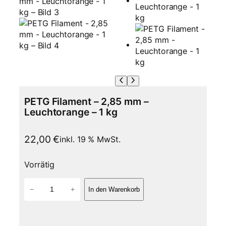
PETG Filament – 2,85 mm –
Leuchtorange – 1 kg
22,00
€
inkl. 19 % MwSt.
Vorrätig
P
−
+
In den Warenkorb
E
T
G