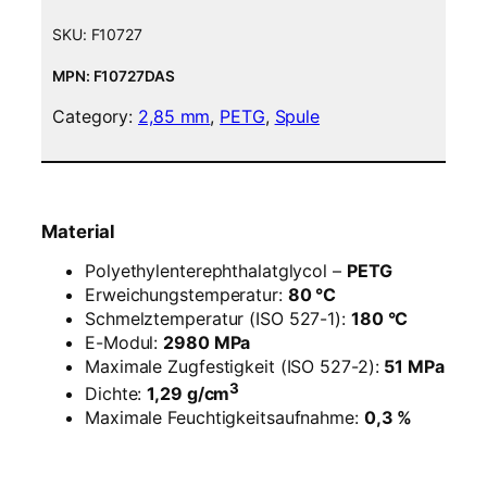
F
i
SKU:
F10727
l
a
MPN: F10727DAS
m
Category:
2,85 mm
, 
PETG
, 
Spule
e
n
t
–
2
Material
,
8
Polyethylenterephthalatglycol –
PETG
5
Erweichungstemperatur:
80 °C
m
Schmelztemperatur (ISO 527-1):
180 °C
m
E-Modul:
2980 MPa
–
Maximale Zugfestigkeit (ISO 527-2):
51 MPa
L
3
Dichte:
1,29 g/cm
e
Maximale Feuchtigkeitsaufnahme:
0,3 %
u
c
h