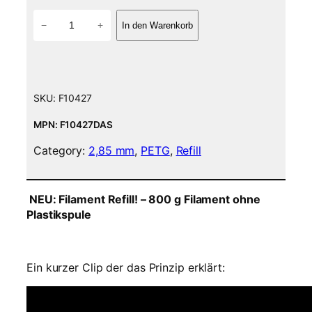
P
−
+
In den Warenkorb
E
T
G
F
i
SKU:
F10427
l
a
MPN: F10427DAS
m
Category:
2,85 mm
, 
PETG
, 
Refill
e
n
t
NEU: Filament Refill! – 800 g Filament ohne
–
Plastikspule
2
,
8
5
Ein kurzer Clip der das Prinzip erklärt:
m
m
–