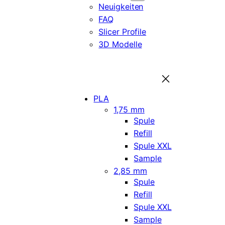
Neuigkeiten
FAQ
Slicer Profile
3D Modelle
PLA
1,75 mm
Spule
Refill
Spule XXL
Sample
2,85 mm
Spule
Refill
Spule XXL
Sample