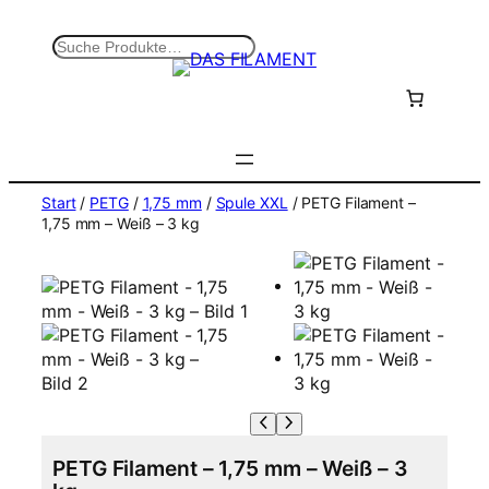
Zum
Inhalt
S
springen
u
c
h
e
n
Start
/
PETG
/
1,75 mm
/
Spule XXL
/ PETG Filament –
1,75 mm – Weiß – 3 kg
PETG Filament – 1,75 mm – Weiß – 3