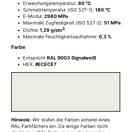
,
Erweichungstemperatur:
80 °C
7
Schmelztemperatur (ISO 527-1):
180 °C
5
E-Modul:
2980 MPa
m
Maximale Zugfestigkeit (ISO 527-2):
51 MPa
m
3
Dichte:
1,29 g/cm
–
Maximale Feuchtigkeitsaufnahme:
0,3 %
W
e
Farbe
i
Entspricht
RAL 9003 Signalweiß
ß
HEX:
#ECECE7
–
3
k
g
M
e
n
g
e
Hinweis:
Wir stufen die Farben anhand eines
RAL-Farbfächers ein. Da einige Farben nicht