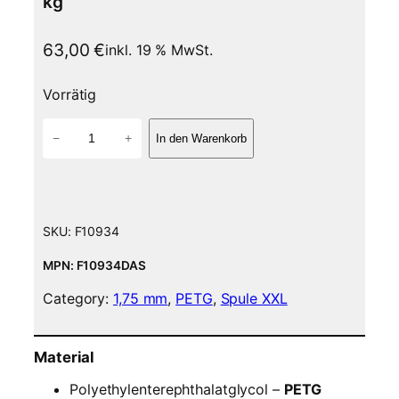
kg
63,00
€
inkl. 19 % MwSt.
Vorrätig
P
−
+
In den Warenkorb
E
T
G
F
i
SKU:
F10934
l
a
MPN: F10934DAS
m
Category:
1,75 mm
, 
PETG
, 
Spule XXL
e
n
t
Material
–
1
Polyethylenterephthalatglycol –
PETG