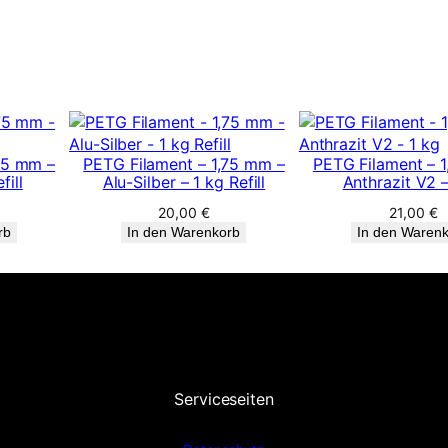
75 mm –
PETG Filament – 1,75 mm –
PETG Filament – 
fill
Alu-Silber – 1 kg Refill
Anthrazit V2 –
20,00
€
21,00
€
rb
In den Warenkorb
In den Waren
Serviceseiten