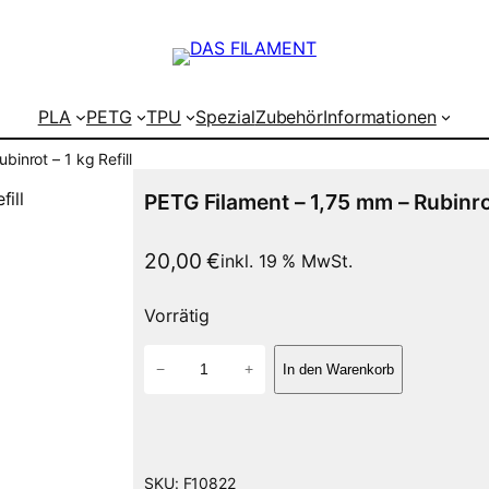
PLA
PETG
TPU
Spezial
Zubehör
Informationen
inrot – 1 kg Refill
PETG Filament – 1,75 mm – Rubinrot 
20,00
€
inkl. 19 % MwSt.
Vorrätig
P
−
+
In den Warenkorb
E
T
G
F
i
SKU:
F10822