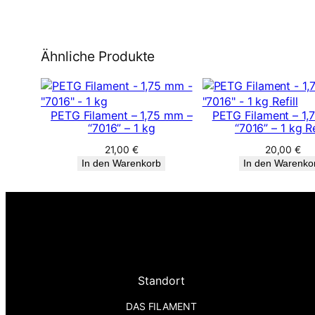
Ähnliche Produkte
PETG Filament – 1,75 mm –
PETG Filament – 1,
“7016” – 1 kg
“7016” – 1 kg Re
21,00
€
20,00
€
In den Warenkorb
In den Warenko
Standort
DAS FILAMENT