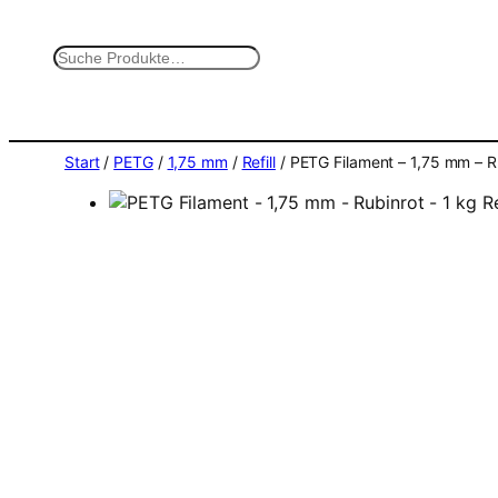
Zum
Inhalt
S
springen
u
c
h
e
Start
/
PETG
/
1,75 mm
/
Refill
/ PETG Filament – 1,75 mm – Rub
n