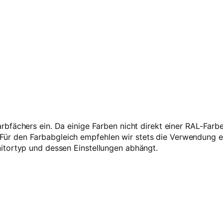
o
t
–
1
k
g
R
e
f
i
l
l
rbfächers ein. Da einige Farben nicht direkt einer RAL-Far
M
 den Farbabgleich empfehlen wir stets die Verwendung ein
e
itortyp und dessen Einstellungen abhängt.
n
g
e