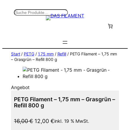
Zum
Inhalt
S
springen
u
c
h
e
n
Start
/
PETG
/
1,75 mm
/
Refill
/ PETG Filament – 1,75 mm
– Grasgrün – Refill 800 g
P
Angebot
r
PETG Filament – 1,75 mm – Grasgrün –
o
Refill 800 g
d
u
k
U
A
16,00
€
12,00
€
inkl. 19 % MwSt.
t
r
k