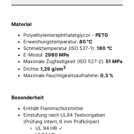
n
t
–
1
Material
,
7
Polyethylenterephthalatglycol –
PETG
5
Erweichungstemperatur:
80 °C
m
Schmelztemperatur (ISO 527-1):
180 °C
m
E-Modul:
2980 MPa
–
Maximale Zugfestigkeit (ISO 527-2):
51 MPa
F
3
Dichte:
1,29 g/cm
l
Maximale Feuchtigkeitsaufnahme:
0,3 %
a
m
m
Besonderheit
s
c
Enthält Flammschutzmittel
h
Einstufung nach UL94 Testvorgaben
u
(Prüfung intern, 6 mm Prüfkörper)
t
UL 94 HB ✓
z