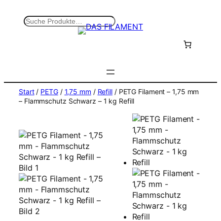
Zum
Inhalt
S
springen
u
c
h
e
n
Start
/
PETG
/
1,75 mm
/
Refill
/ PETG Filament – 1,75 mm
– Flammschutz Schwarz – 1 kg Refill