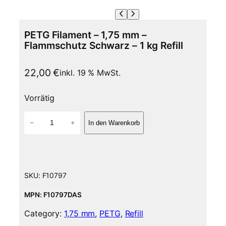
PETG Filament – 1,75 mm –
Flammschutz Schwarz – 1 kg Refill
22,00
€
inkl. 19 % MwSt.
Vorrätig
P
−
+
In den Warenkorb
E
T
G
F
i
SKU:
F10797
l
a
MPN: F10797DAS
m
Category:
1,75 mm
, 
PETG
, 
Refill
e