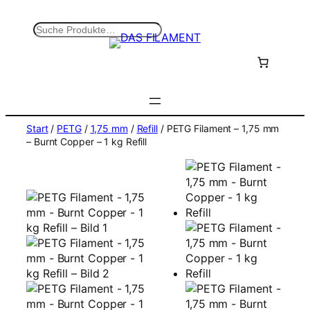
Zum
Inhalt
S
springen
u
c
h
e
n
Start
/
PETG
/
1,75 mm
/
Refill
/ PETG Filament – 1,75 mm
– Burnt Copper – 1 kg Refill