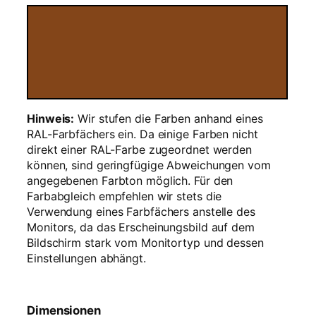
e
r
–
1
k
g
R
Hinweis:
Wir stufen die Farben anhand eines
e
RAL-Farbfächers ein. Da einige Farben nicht
f
direkt einer RAL-Farbe zugeordnet werden
i
können, sind geringfügige Abweichungen vom
l
angegebenen Farbton möglich. Für den
l
Farbabgleich empfehlen wir stets die
M
Verwendung eines Farbfächers anstelle des
e
Monitors, da das Erscheinungsbild auf dem
n
Bildschirm stark vom Monitortyp und dessen
g
Einstellungen abhängt.
e
Dimensionen