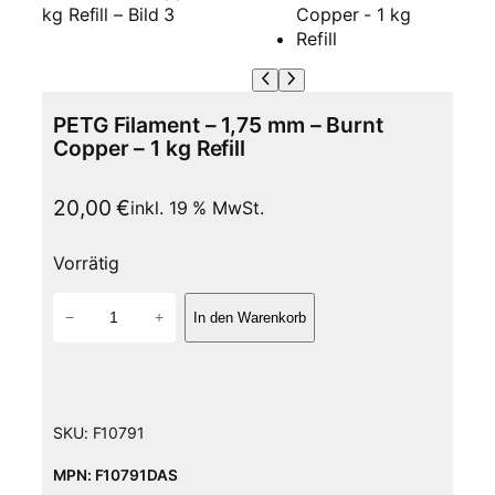
PETG Filament – 1,75 mm – Burnt
Copper – 1 kg Refill
20,00
€
inkl. 19 % MwSt.
Vorrätig
P
−
+
In den Warenkorb
E
T
G
F
i
SKU:
F10791
l
a
MPN: F10791DAS