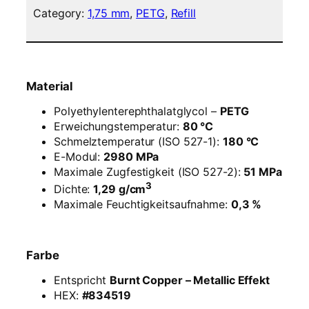
m
Category:
1,75 mm
, 
PETG
, 
Refill
e
n
t
–
1
Material
,
7
Polyethylenterephthalatglycol –
PETG
5
Erweichungstemperatur:
80 °C
m
Schmelztemperatur (ISO 527-1):
180 °C
m
E-Modul:
2980 MPa
–
Maximale Zugfestigkeit (ISO 527-2):
51 MPa
B
3
Dichte:
1,29 g/cm
u
Maximale Feuchtigkeitsaufnahme:
0,3 %
r
n
t
Farbe
C
o
Entspricht
Burnt Copper – Metallic Effekt
p
HEX:
#834519
p