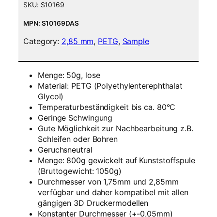
i
SKU:
S10169
l
a
MPN: S10169DAS
m
Category:
2,85 mm
, 
PETG
, 
Sample
e
n
t
Menge: 50g, lose
5
Material: PETG (Polyethylenterephthalat
0
Glycol)
g
Temperaturbeständigkeit bis ca. 80°C
S
Geringe Schwingung
a
Gute Möglichkeit zur Nachbearbeitung z.B.
m
Schleifen oder Bohren
p
Geruchsneutral
l
Menge: 800g gewickelt auf Kunststoffspule
e
(Bruttogewicht: 1050g)
–
Durchmesser von 1,75mm und 2,85mm
2
verfügbar und daher kompatibel mit allen
,
gängigen 3D Druckermodellen
8
Konstanter Durchmesser (+-0,05mm)
5