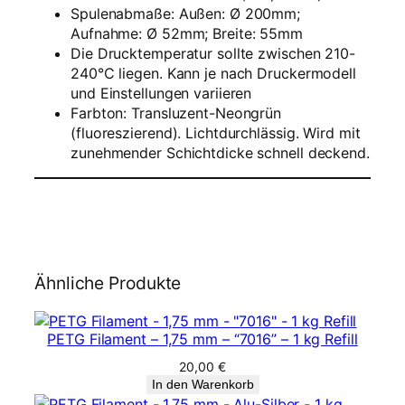
Spulenabmaße: Außen: Ø 200mm;
m
Aufnahme: Ø 52mm; Breite: 55mm
m
Die Drucktemperatur sollte zwischen 210-
–
240°C liegen. Kann je nach Druckermodell
T
und Einstellungen variieren
r
Farbton: Transluzent-Neongrün
a
(fluoreszierend). Lichtdurchlässig. Wird mit
n
zunehmender Schichtdicke schnell deckend.
s
l
u
z
e
n
t
Ähnliche Produkte
N
e
o
PETG Filament – 1,75 mm – “7016” – 1 kg Refill
n
20,00
€
g
In den Warenkorb
r