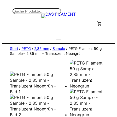
Zum
Inhalt
S
springen
u
c
h
e
n
Start
/
PETG
/
2,85 mm
/
Sample
/ PETG Filament 50 g
Sample – 2,85 mm – Transluzent Neongrün