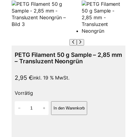
PETG Filament 50 g Sample – 2,85 mm
– Transluzent Neongrün
2,95
€
inkl. 19 % MwSt.
Vorrätig
P
−
+
In den Warenkorb
E
T
G
F