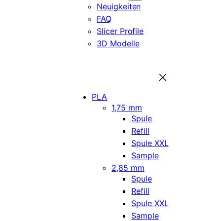
Neuigkeiten
FAQ
Slicer Profile
3D Modelle
PLA
1,75 mm
Spule
Refill
Spule XXL
Sample
2,85 mm
Spule
Refill
Spule XXL
Sample