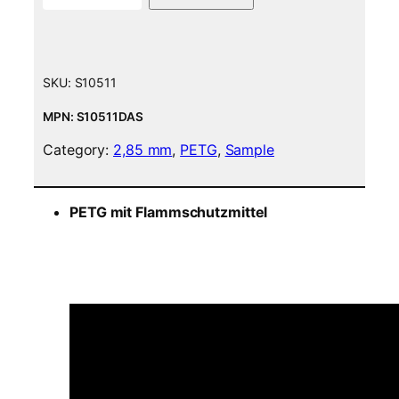
T
G
F
i
SKU:
S10511
l
a
MPN: S10511DAS
m
Category:
2,85 mm
, 
PETG
, 
Sample
e
n
t
PETG mit Flammschutzmittel
5
0
g
S
a
m
p
l
e
–