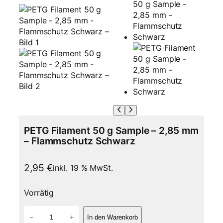
PETG Filament 50 g Sample – 2,85 mm
– Flammschutz Schwarz
2,95
€
inkl. 19 % MwSt.
Vorrätig
P
−
+
In den Warenkorb
E