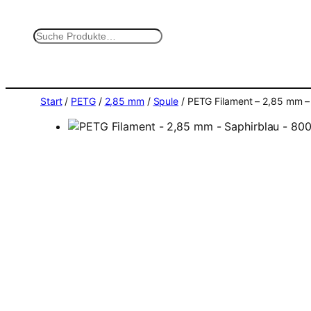
Zum
Inhalt
S
springen
u
c
h
e
Start
/
PETG
/
2,85 mm
/
Spule
/ PETG Filament – 2,85 mm –
n