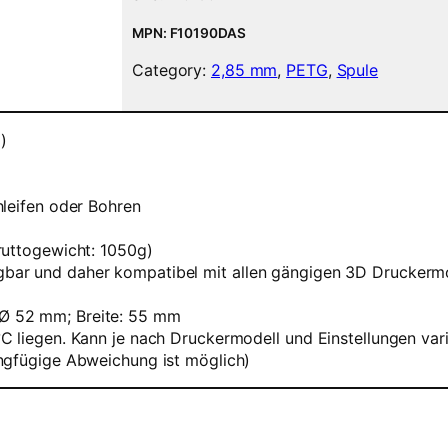
l
a
MPN: F10190DAS
m
Category:
2,85 mm
, 
PETG
, 
Spule
e
n
t
)
–
2
,
hleifen oder Bohren
8
5
ruttogewicht: 1050g)
m
bar und daher kompatibel mit allen gängigen 3D Druckerm
m
–
Ø 52 mm; Breite: 55 mm
S
 liegen. Kann je nach Druckermodell und Einstellungen vari
a
ngfügige Abweichung ist möglich)
p
h
i
r