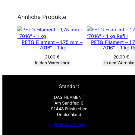
Ähnliche Produkte
PETG Filament – 1,75 mm –
PETG Filament – 1,
“7016” – 1 kg
“7016” – 1 kg Re
21,00
€
20,00
€
In den Warenkorb
In den Warenko
Standort
DAS FILAMENT
Am Sandfeld 6
91448 Emskirchen
Deutschland
Kontaktformular