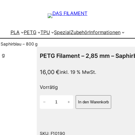
PLA
PETG
TPU
Spezial
Zubehör
Informationen
 Saphirblau – 800 g
PETG Filament – 2,85 mm – Saphir
16,00
€
inkl. 19 % MwSt.
Vorrätig
P
−
+
In den Warenkorb
E
T
G
F
i
SKU:
F10190