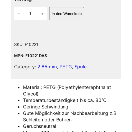
P
−
+
In den Warenkorb
E
T
G
F
i
SKU:
F10221
l
a
MPN: F10221DAS
m
Category:
2,85 mm
, 
PETG
, 
Spule
e
n
t
Material: PETG (Polyethylenterephthalat
–
Glycol)
2
Temperaturbeständigkeit bis ca. 80°C
,
Geringe Schwindung
8
Gute Möglichkeit zur Nachbearbeitung z.B.
5
Schleifen oder Bohren
m
Geruchsneutral
m