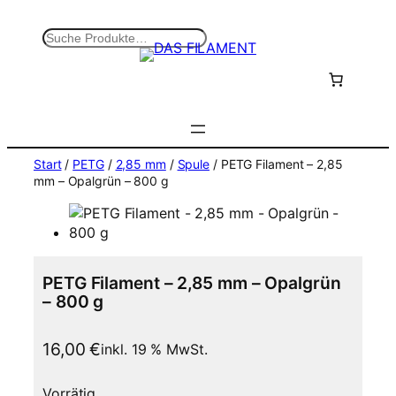
Zum
Inhalt
S
springen
u
c
h
e
n
Start
/
PETG
/
2,85 mm
/
Spule
/ PETG Filament – 2,85
mm – Opalgrün – 800 g
PETG Filament – 2,85 mm – Opalgrün
– 800 g
16,00
€
inkl. 19 % MwSt.
Vorrätig