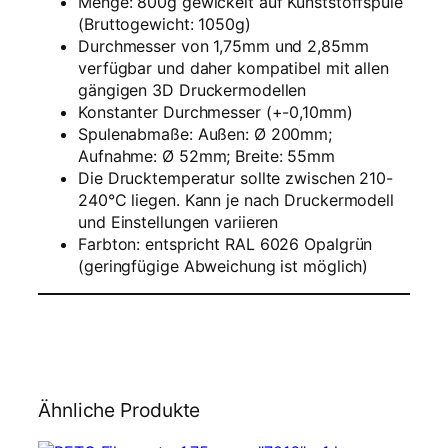
Menge: 800g gewickelt auf Kunststoffspule
–
(Bruttogewicht: 1050g)
O
Durchmesser von 1,75mm und 2,85mm
p
verfügbar und daher kompatibel mit allen
a
gängigen 3D Druckermodellen
l
Konstanter Durchmesser (+-0,10mm)
g
Spulenabmaße: Außen: Ø 200mm;
r
Aufnahme: Ø 52mm; Breite: 55mm
ü
Die Drucktemperatur sollte zwischen 210-
n
240°C liegen. Kann je nach Druckermodell
–
und Einstellungen variieren
8
Farbton:
entspricht RAL 6026 Opalgrün
0
(geringfügige Abweichung ist möglich)
0
g
M
e
n
g
e
Ähnliche Produkte