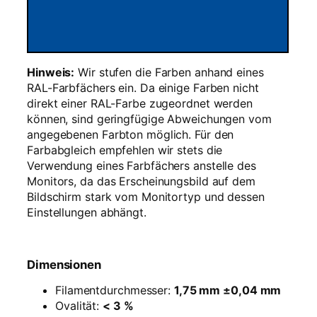
–
1
k
g
Hinweis:
Wir stufen die Farben anhand eines
R
RAL-Farbfächers ein. Da einige Farben nicht
e
direkt einer RAL-Farbe zugeordnet werden
f
können, sind geringfügige Abweichungen vom
i
angegebenen Farbton möglich. Für den
l
Farbabgleich empfehlen wir stets die
l
Verwendung eines Farbfächers anstelle des
M
Monitors, da das Erscheinungsbild auf dem
e
Bildschirm stark vom Monitortyp und dessen
n
Einstellungen abhängt.
g
e
Dimensionen
Filamentdurchmesser:
1,75 mm ±0,04 mm
Ovalität:
< 3 %