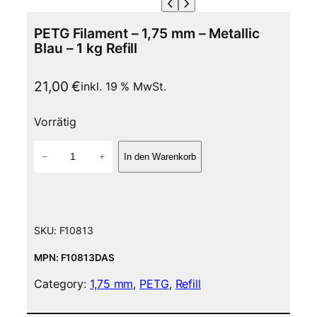
PETG Filament – 1,75 mm – Metallic
Blau – 1 kg Refill
21,00
€
inkl. 19 % MwSt.
Vorrätig
P
−
+
In den Warenkorb
E
T
G
F
i
SKU:
F10813
l
a
MPN: F10813DAS
m
Category:
1,75 mm
, 
PETG
, 
Refill
e
n