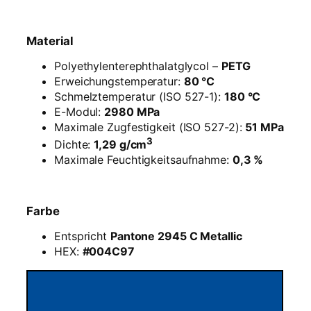
t
–
1
Material
,
7
Polyethylenterephthalatglycol –
PETG
5
Erweichungstemperatur:
80 °C
m
Schmelztemperatur (ISO 527-1):
180 °C
m
E-Modul:
2980 MPa
–
Maximale Zugfestigkeit (ISO 527-2):
51 MPa
M
3
Dichte:
1,29 g/cm
e
Maximale Feuchtigkeitsaufnahme:
0,3 %
t
a
l
Farbe
l
i
Entspricht
Pantone 2945 C Metallic
c
HEX:
#004C97
B
l
a
u