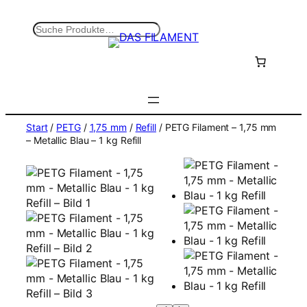
Zum
Inhalt
S
springen
u
c
h
e
n
Start
/
PETG
/
1,75 mm
/
Refill
/ PETG Filament – 1,75 mm
– Metallic Blau – 1 kg Refill