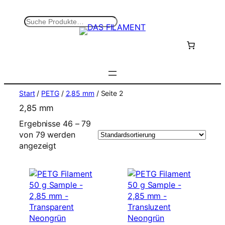
Zum
Inhalt
S
springen
u
c
h
e
n
Start
/
PETG
/
2,85 mm
/ Seite 2
2,85 mm
Ergebnisse 46 – 79
von 79 werden
angezeigt