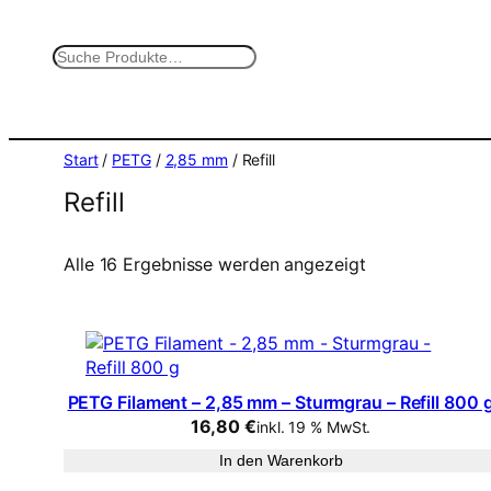
Zum
Inhalt
S
springen
u
c
h
e
Start
/
PETG
/
2,85 mm
/ Refill
n
Refill
Alle 16 Ergebnisse werden angezeigt
PETG Filament – 2,85 mm – Sturmgrau – Refill 800 
16,80
€
inkl. 19 % MwSt.
In den Warenkorb