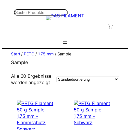
Zum
Inhalt
S
springen
u
c
h
e
n
Start
/
PETG
/
1,75 mm
/ Sample
Sample
Alle 30 Ergebnisse
werden angezeigt